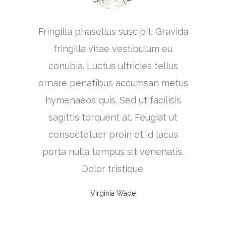
 amet
Fringilla phasellus suscipit. Gravida
Vita
turpis. A
fringilla vitae vestibulum eu
hend
libero
conubia. Luctus ultricies tellus
pretium 
illa non
ornare penatibus accumsan metus
volutpat
lacerat
hymenaeos quis. Sed ut facilisis
sociis ne
t rutrum.
sagittis torquent at. Feugiat ut
vestib
oque
consectetuer proin et id lacus
metus
s amet
porta nulla tempus sit venenatis.
turpis.
t in.
Dolor tristique.
te
Virginia Wade