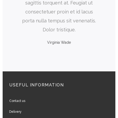
t rutrum.
sagittis torquent at. Feugiat ut
vestib
oque
consectetuer proin et id lacus
metus
s amet
porta nulla tempus sit venenatis.
turpis.
t in.
Dolor tristique.
te
Virginia Wade
USEFUL INFORMATION
Contact us
Delivery