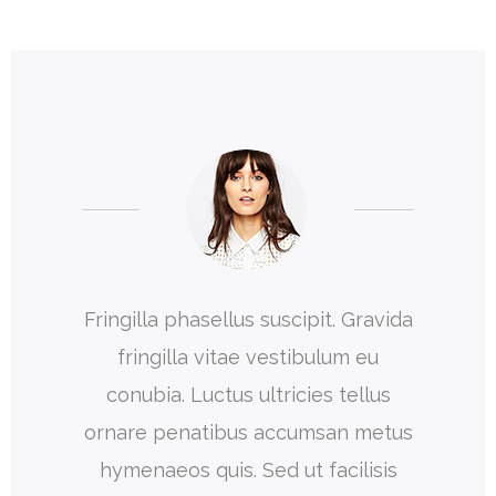
 amet
Fringilla phasellus suscipit. Gravida
Vita
turpis. A
fringilla vitae vestibulum eu
hend
libero
conubia. Luctus ultricies tellus
pretium 
illa non
ornare penatibus accumsan metus
volutpat
lacerat
hymenaeos quis. Sed ut facilisis
sociis ne